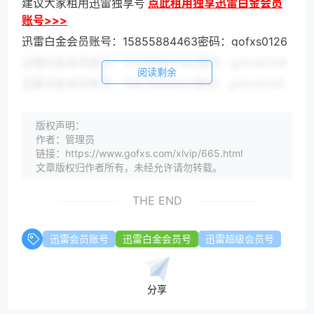
建议大家租用迅雷独享号
点此租用独享迅雷白金会员
账号>>>
迅雷白金会员账号：15855884463密码：gofxs0126
迅雷白金会员账号：15588964782密码：gofxs0126
阅读剩余
迅雷白金会员账号：18879656431密码：gofxs0126
建议大家租用迅雷独享号
点此租用独享迅雷超级会员
账号>>>
版权声明：
作者：管理员
登陆说明
链接：https://www.gofxs.com/xlvip/665.html
迅雷会员共享账号都是微博第三方登陆的，电脑不能直
文章版权归作者所有，未经允许请勿转载。
接登陆！先手机下载微博APP，然后登陆微博APP后，
在迅雷手机APP里找到微博第三方登陆成功后，如果电
THE END
脑迅雷用就用手机迅雷APP进行扫码登陆！
迅雷白金会员官方价格：15元一个月，迅雷超级会员官
迅雷会员账号
迅雷白金会员号
迅雷超级会员号
方价格：30一个月！
对比一下，白金会员的价格比超级会员的价格便宜一
分享
半，所以下载加速通道也不是同一个，这里大家需要注
意！