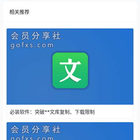
你可能感兴趣的：
百度文库特惠VIP充值30元/年>>>
相关推荐
登陆说明
百度文库会员共享账号登陆都是百度账号密码直接登陆
的，请勿改密！请勿改密！请勿改密！
分享的是百度文库会员账号，大家登陆网站分享的文库
会员账号下载，不是破解工具！
展开全部
百度文库会员账号分享
若您有招行信用卡积
分，可以通过掌上生活APP积分兑换百度文库会员。
展开全部 劳务派遣管理制度(企业版)_百度文库?
from=search谢了 展开全部 您要的文档已发送.请查收
如果满意 请采纳回答 展开全部 我告诉你一个下载方
法，“百度文库vip”和“百度文库会员”
百度文库会员账号
分享
这两个百度贴吧里面有大神能够下载，让他们代下
必装软件：突破**文库复制、下载限制
一下就行！ 展开全部 你好，你要下载是收费文档，要
花钱才能下载，VIP也是要花钱才能下载的，所以应该
不会有人帮你下载的。如果你要其他用“下载券”下载
的，把链接给我，我可以帮你下载。希望我可以帮到