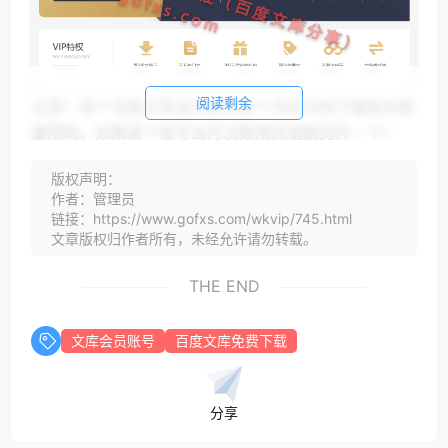
阅读剩余
注意！每个百度文库会员账号每个月的文档下载是有数
量限制，如果某个账号当月次数用完请换另外一个！
还有，禁止改密！禁止改密！分享的免费百度文库会员
版权声明：
账号禁止改密！！
作者：管理员
链接：https://www.gofxs.com/wkvip/745.html
百度文库会员分享（文库免费下载）
文章版权归作者所有，未经允许请勿转载。
你可能感兴趣的：
百度文库VIP激活码3元/月>>>
THE END
百度文库会员账号：wenkufx01@163.com密码：
gofxs202203
文库会员账号
百度文库免费下载
迅雷超级会员账号：wenkufx02@163.com密码：
gofxs202203
迅雷白银会员账号：wenkufx03@163.com密码：
分享
gofxs202203