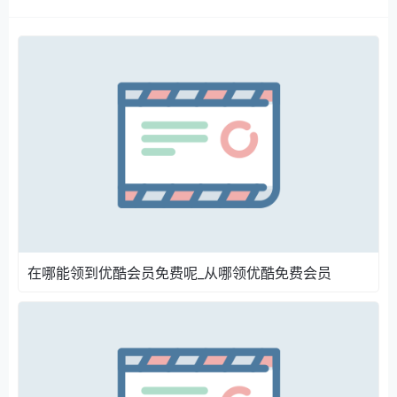
长的优酷会员。还有一些银行的信用卡在达到一定的消
费金额或者消费次数后，用户可以通过积分兑换、消费
达标奖励等方式获得优酷会员。用户可以根据自己的需
求选择合适的信用卡，并关注银行的官方公告，以便及
时了解相关活动信息。
互联网上也有一些正规的推广活动能让我们免费领取优
酷会员。一些科技资讯网站、软件应用平台等，为了推
广自身业务或者与优酷合作进行宣传，会开展免费送会
员的活动。用户可以在这些平台上搜索相关活动信息，
按照要求完成注册、下载软件、填写调查问卷等任务，
就有机会获得优酷会员。不过，在参与这类活动时，我
们一定要注意辨别活动的真实性和合法性，避免陷入陷
在哪能领到优酷会员免费呢_从哪领优酷免费会员
阱。
虽然有这么多免费领取优酷会员的途径，但我们也要明
白，天下没有免费的午餐，很多活动都需要我们付出一
定的时间和精力去完成相应任务。而且，我们要通过正
规、合法的渠道去获取会员，不要轻信一些非官方的虚