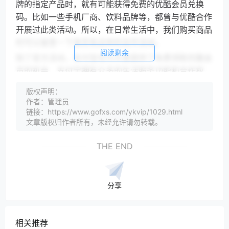
牌的指定产品时，就有可能获得免费的优酷会员兑换
码。比如一些手机厂商、饮料品牌等，都曾与优酷合作
开展过此类活动。所以，在日常生活中，我们购买商品
时可以留意一下是否有这样的合作活动。
阅读剩余
除了官方活动，支付宝也为大家提供了免费领取优酷会
员的机会。支付宝拥有众多的生活服务功能和合作权
益，与优酷也有深度合作。用户可以在支付宝的会员频
版权声明：
道中，使用一定数量的蚂蚁积分来兑换优酷会员。蚂蚁
作者：管理员
积分可以通过日常使用支付宝消费、完成任务等方式积
链接：https://www.gofxs.com/ykvip/1029.html
累。不同等级的会员所需的积分数量不同，一般来说，
文章版权归作者所有，未经允许请勿转载。
等级越高的会员所需积分相对较少。支付宝还会不定期
THE END
推出一些限时活动，在活动期间，用户可以以更优惠的
积分价格或者直接免费领取优酷会员。所以，经常使用
支付宝的用户不妨多关注一下这些福利。
分享
信用卡的权益也为我们免费获取优酷会员打开了一扇
门。许多银行与优酷有合作，为信用卡用户提供了丰富
的福利。比如，一些银行会推出新用户办卡活动，当新
相关推荐
用户成功申请并激活信用卡后，就可以免费获得一定时