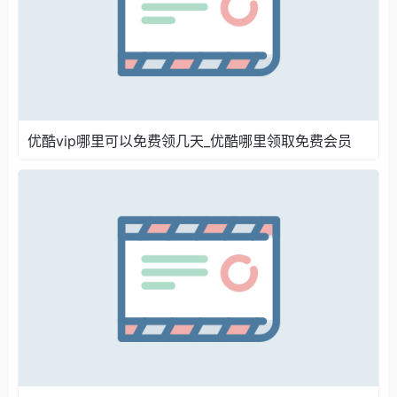
假信息，以免遭受财产损失或者个人信息泄露的风险。
只要我们善于发现和利用这些机会，就有可能免费享受
到优酷会员带来的优质观看体验，让我们在闲暇时光尽
情沉浸在精彩的影视世界中。
优酷vip哪里可以免费领几天_优酷哪里领取免费会员