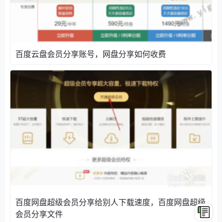
百度云盘会员分享账号，网盘分享如何收费
百度云盘共享超级会员登陆教程
因为本站能力有限不能给每一位方可提供单独的百度云
超级会员账号，免费账号人多可能会限速，建议大家租
用不限速网盘会员号
点此租用不限速百度网盘超级会员共享账号
>>>
2.5元租1天8元租一个月
百度云盘共享超级会员
分享帮助
可能很多人第一次接触使用百度云共享账号，而导致无
百度网盘超级会员分享给别人下载速度，百度网盘超级
从下手，以下是网站的写一些使用帮助。
会员分享文件
1、百度云盘共享超级会员登陆账号提示不存在？