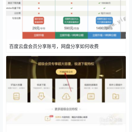
点此租用不限速百度网盘SVIP账号>>>
2.5元租1
天8元租一个月
百度网盘超级会员共享账号分享帮助
可能很多人第一次接触使用百度云共享账号，而导致无
从下手，以下是网站的写一些使用帮助。
百度云盘会员分享账号，网盘分享如何收费
1、百度云盘超级会员登陆账号提示不存在？
注：此次分享的是扫码登陆方式，不是账号密码登陆，
具体不懂的请看上面的GIF动图！
2、怎么享有网盘高清画质/倍速播放特权看视频？
注：跟上面的下载是一样的，把文件分享出来到超级会
员号里然后观看即可~
3、加速下载时快时慢？
注：因为本站能力有限，不可能给每一个访客提供独立
的百度网盘超级会员共享账号，建议大家下载文件的时
候不要选择多文件同时下载。