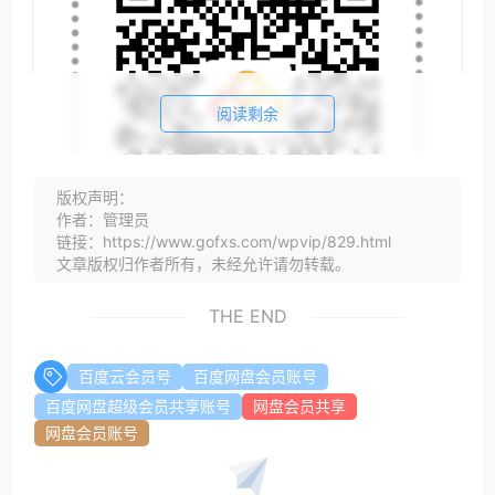
阅读剩余
版权声明：
作者：管理员
链接：https://www.gofxs.com/wpvip/829.html
文章版权归作者所有，未经允许请勿转载。
THE END
点此租用不限速百度网盘超级会员账号>>>
2.5元
租1天8元租一个月
百度云会员号
百度网盘会员账号
微信扫码关注微信公众号回复关键词：
网盘会员
百度网盘超级会员共享账号
网盘会员共享
即可领取今天分享的百度网盘超级会员账号，登陆方式
网盘会员账号
是扫码登陆！（具体详细可以看图）