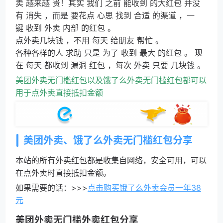
卖
越来越
贵！
其实
我们
之前
能
收到
的
大红包
并
没
有
消失
，
而是
要
花点
心思
找到
合适
的
渠道
，
一
键
收到
外卖
内部
的
红包
。
点外卖
几块钱
，
不用
每天
给朋友
帮忙
。
各种各样的人
求助
只是
为了
收到
最大
的
红包
。
现
在
每天
都
收到
漏洞
红包
，
每次
外卖
只要
几块钱
。
美团外卖无门槛红包以及饿了么外卖无门槛红包都可以
用于点外卖直接抵扣金额
美团外卖、饿了么外卖无门槛红包分享
本站的所有外卖红包都是收集自网络，安全可用，可以
在点外卖时直接抵扣金额。
如果需要的话：>>>
点击购买饿了么外卖会员一年38
元
美团外卖无门槛外卖红包分享