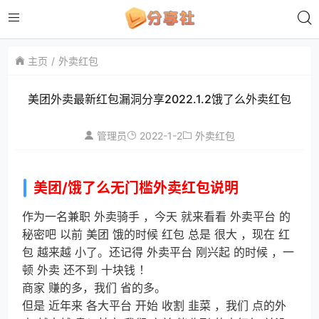
主页
外卖红包
美团外卖最新红包漏洞分享2022.1.2饿了么外卖红包
2022-1-2
管理员
外卖红包
美团/饿了么无门槛外卖红包说明
作为一名
兼职
外卖骑手
，
今天
就
来看看
外卖平台
的
秘密吧
以前
美团
饿的
时候
红包
总是
很大
，
现在
红
包
越来越
小了。
还记得
外卖平台
刚
兴起
的
时候
，
一
顿
外卖
还
不到
十块钱
！
商家
赚的多，
我们
省的多。
但是
近年来
各
大平台
开始
收割
韭菜
，
我们
点的
外