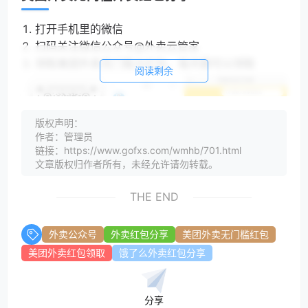
打开手机里的微信
扫码关注微信公众号@外卖云管家
领取美团外卖无门槛大红包，每天都可以领取
阅读剩余
版权声明：
作者：管理员
链接：https://www.gofxs.com/wmhb/701.html
文章版权归作者所有，未经允许请勿转载。
THE END
外卖公众号
外卖红包分享
美团外卖无门槛红包
美团外卖红包领取
饿了么外卖红包分享
如果需要的话：>>>
点击购买美团外卖会员一年45元
饿了么外卖无门槛红包分享
分享