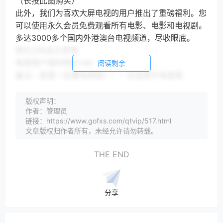
（长按此图购买）
此外，我们为喜欢大屏电视的用户推出了重磅福利。您
可以使用永久会员免费观看所有电影、电影和电视剧。
多达3000多个国内外港澳台电视频道，尽收眼底。
原价298永久权限
电视用户限时特价149
阅读剩余
备注：家里一定要有网络！！！仅适用于电视用
户！！！
有很多频道分组，央视卫视。港澳台”欧美、加拿大、
版权声明：
作者：管理员
法国、澳大利亚、巴哈马。太多了，自己探索。全秒级
链接：https://www.gofxs.com/qtvip/517.html
响应，蓝光画质。
文章版权归作者所有，未经允许请勿转载。
购买电视终端的客户可以回复电视终端咨询客服
海量视频等你来
THE END
在家看剧不再无聊！
立即购买，送限量超级电影礼包！
价值128元的3D观影眼镜价值49元的手机支架
分享
识别二维码，赶快购买吧！！！
特别声明：以上内容（包括图片或视频，如有）由自媒