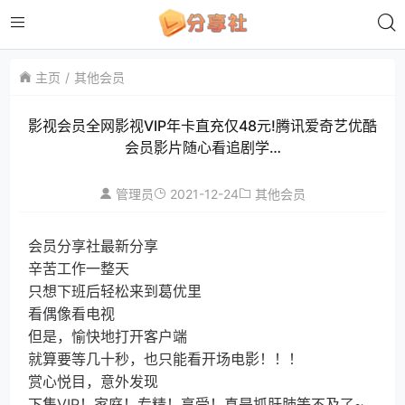
主页
其他会员
影视会员全网影视VIP年卡直充仅48元!腾讯爱奇艺优酷
会员影片随心看追剧学…
2021-12-24
管理员
其他会员
会员分享社最新分享
辛苦工作一整天
只想下班后轻松来到葛优里
看偶像看电视
但是，愉快地打开客户端
就算要等几十秒，也只能看开场电影！！！
赏心悦目，意外发现
下集VIP！家庭！专精！享受！真是抓肝肺等不及了~